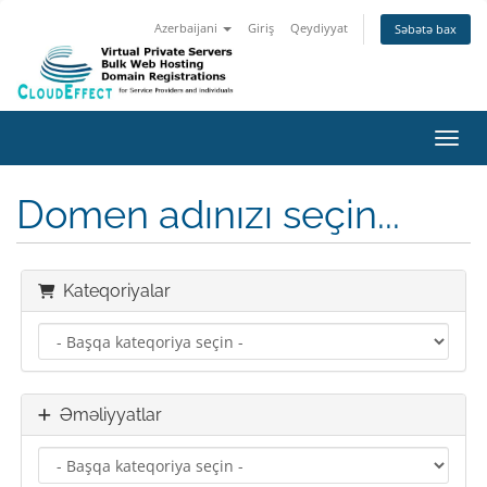
Azerbaijani
Giriş
Qeydiyyat
Səbətə bax
Naviq
Domen adınızı seçin...
Kateqoriyalar
Əməliyyatlar