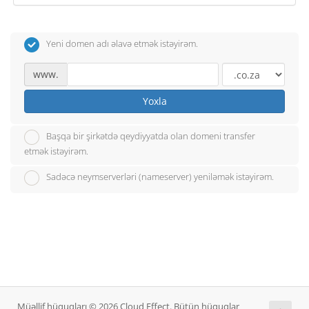
Yeni domen adı əlavə etmək istəyirəm.
www.
Yoxla
Başqa bir şirkətdə qeydiyyatda olan domeni transfer
etmək istəyirəm.
Sadəcə neymserverləri (nameserver) yeniləmək istəyirəm.
Müəllif hüquqları © 2026 Cloud Effect. Bütün hüquqlar