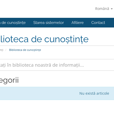
Română
a de cunoștințe
Starea sistemelor
Afiliere
Contact
lioteca de cunoștințe
nți
Biblioteca de cunoștințe
egorii
Nu există articole