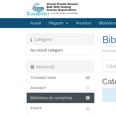
Acasă
Magazin
Anunțuri
Bibliotec
Bib
Categorii
Nu există categorii
Portal clie
Asistență
Tichetele mele
Cat
Anunțuri
Biblioteca de cunoștințe
Fișiere