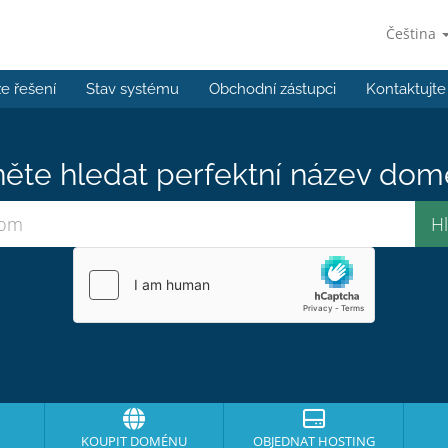
Čeština
e řešení
Stav systému
Obchodní zástupci
Kontaktujte
ěte hledat perfektní název domé
KOUPIT DOMÉNU
OBJEDNAT HOSTING