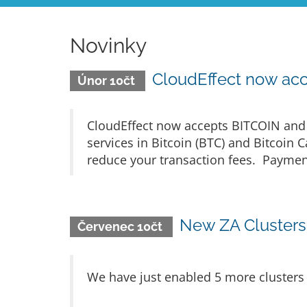
Novinky
CloudEffect now ac
Únor 10čt
CloudEffect now accepts BITCOIN and 
services in Bitcoin (BTC) and Bitcoi
reduce your transaction fees. Payments
New ZA Clusters 
Červenec 10čt
We have just enabled 5 more clusters 