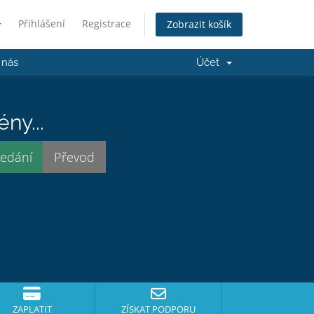
Přihlášení
Registrace
Zobrazit košík
 nás
Účet
ny...
ZAPLATIT
ZÍSKAT PODPORU